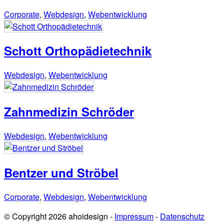
Corporate
,
Webdesign
,
Webentwicklung
Schott Orthopädietechnik
Webdesign
,
Webentwicklung
Zahnmedizin Schröder
Webdesign
,
Webentwicklung
Bentzer und Ströbel
Corporate
,
Webdesign
,
Webentwicklung
© Copyright 2026 ahoidesign -
Impressum
-
Datenschutz